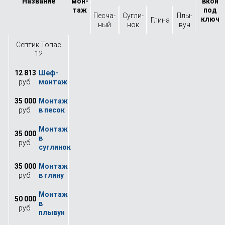
Назва­ние
мон­
вкой
таж
под
Песча­
Сугли­
Плы­
ключ
Глина
ный
нок
вун
Септик Топас
12
12 813
руб.
35 000
руб.
35 000
руб.
35 000
руб.
50 000
руб.