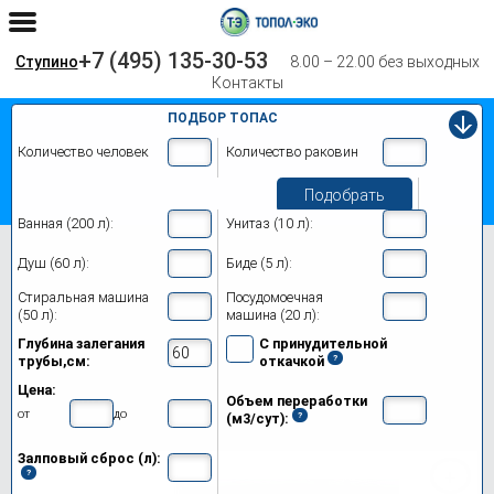
+7 (495) 135-30-53
Ступино
8.00 – 22.00 без выходных
Контакты
ПОДБОР ТОПАС
Количество человек
Количество раковин
Подобрать
Ванная (200 л):
Унитаз (10 л):
Главная
Топас 12
Душ (60 л):
Биде (5 л):
Септик Топас 12 в Ступино
Стиральная машина
Посудомоечная
(50 л):
машина (20 л):
Модификации
Глубина залегания
С принудительной
трубы,см:
откачкой
Цены на монтаж
Цена:
Объем переработки
Обслуживание
от
до
(м3/сут):
Залповый сброс (л):